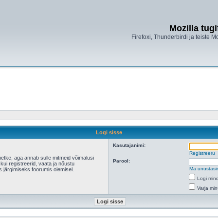
Mozilla tug
Firefoxi, Thunderbirdi ja teiste M
Logi sisse
Kasutajanimi:
Registreeru
hetke, aga annab sulle mitmeid võimalusi
Parool:
 kui registreerid, vaata ja nõustu
Ma unustasi
s järgimiseks foorumis olemisel.
Logi mind
Varja min