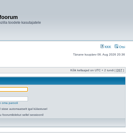
ifoorum
ozilla toodete kasutajatele
KKK
Otsi
Tänane kuupäev 06. Aug 2026 20:36
Kõik kellaajad on UTC + 2 tundi [
DST
]
n oma parooli
 sisse automaatselt igal külastusel
u foorumilolekut sellel sessioonil