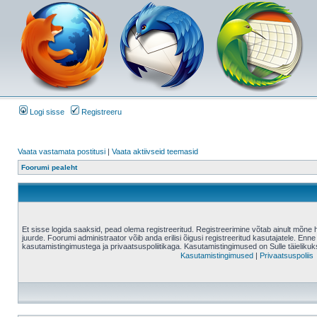
Logi sisse
Registreeru
Vaata vastamata postitusi
|
Vaata aktiivseid teemasid
Foorumi pealeht
Et sisse logida saaksid, pead olema registreeritud. Registreerimine võtab ainult mõne 
juurde. Foorumi administraator võib anda erilisi õigusi registreeritud kasutajatele. Enne
kasutamistingimustega ja privaatsuspoliitikaga. Kasutamistingimused on Sulle täielikuk
Kasutamistingimused
|
Privaatsuspoliis