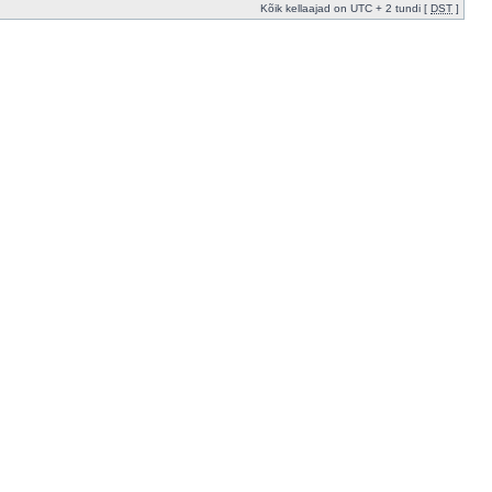
Kõik kellaajad on UTC + 2 tundi [
DST
]