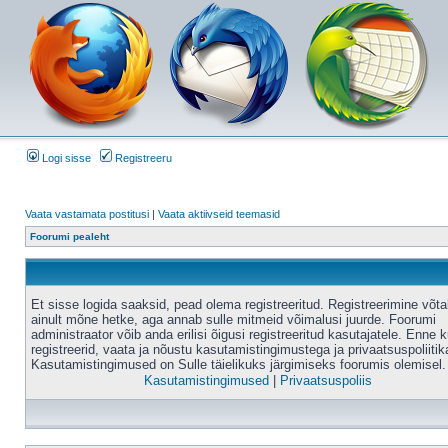
Logi sisse
Registreeru
Vaata vastamata postitusi
|
Vaata aktiivseid teemasid
Foorumi pealeht
Et sisse logida saaksid, pead olema registreeritud. Registreerimine võt
ainult mõne hetke, aga annab sulle mitmeid võimalusi juurde. Foorumi
administraator võib anda erilisi õigusi registreeritud kasutajatele. Enne k
registreerid, vaata ja nõustu kasutamistingimustega ja privaatsuspoliitik
Kasutamistingimused on Sulle täielikuks järgimiseks foorumis olemisel.
Kasutamistingimused
|
Privaatsuspoliis