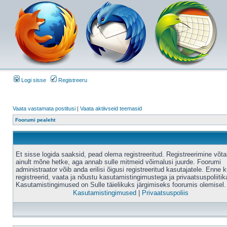
Logi sisse
Registreeru
Vaata vastamata postitusi
|
Vaata aktiivseid teemasid
Foorumi pealeht
Et sisse logida saaksid, pead olema registreeritud. Registreerimine võt
ainult mõne hetke, aga annab sulle mitmeid võimalusi juurde. Foorumi
administraator võib anda erilisi õigusi registreeritud kasutajatele. Enne k
registreerid, vaata ja nõustu kasutamistingimustega ja privaatsuspoliitik
Kasutamistingimused on Sulle täielikuks järgimiseks foorumis olemisel.
Kasutamistingimused
|
Privaatsuspoliis