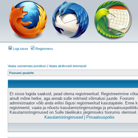
Logi sisse
Registreeru
Vaata vastamata postitusi
|
Vaata aktiivseid teemasid
Foorumi pealeht
Et sisse logida saaksid, pead olema registreeritud. Registreerimine võt
ainult mõne hetke, aga annab sulle mitmeid võimalusi juurde. Foorumi
administraator võib anda erilisi õigusi registreeritud kasutajatele. Enne k
registreerid, vaata ja nõustu kasutamistingimustega ja privaatsuspoliitik
Kasutamistingimused on Sulle täielikuks järgimiseks foorumis olemisel.
Kasutamistingimused
|
Privaatsuspoliis