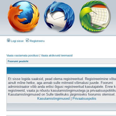
Logi sisse
Registreeru
Vaata vastamata postitusi
|
Vaata aktiivseid teemasid
Foorumi pealeht
Et sisse logida saaksid, pead olema registreeritud. Registreerimine võt
ainult mõne hetke, aga annab sulle mitmeid võimalusi juurde. Foorumi
administraator võib anda erilisi õigusi registreeritud kasutajatele. Enne k
registreerid, vaata ja nõustu kasutamistingimustega ja privaatsuspoliitik
Kasutamistingimused on Sulle täielikuks järgimiseks foorumis olemisel.
Kasutamistingimused
|
Privaatsuspoliis