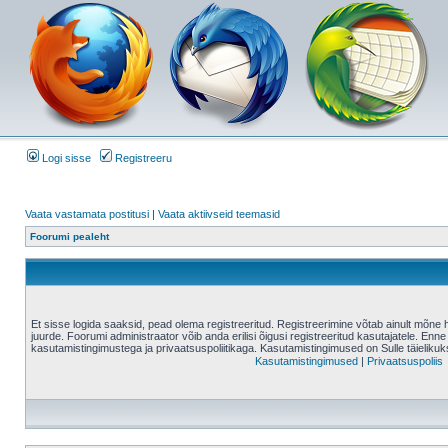
Logi sisse
Registreeru
Vaata vastamata postitusi
|
Vaata aktiivseid teemasid
Foorumi pealeht
Et sisse logida saaksid, pead olema registreeritud. Registreerimine võtab ainult mõne 
juurde. Foorumi administraator võib anda erilisi õigusi registreeritud kasutajatele. Enne
kasutamistingimustega ja privaatsuspoliitikaga. Kasutamistingimused on Sulle täielikuk
Kasutamistingimused
|
Privaatsuspoliis