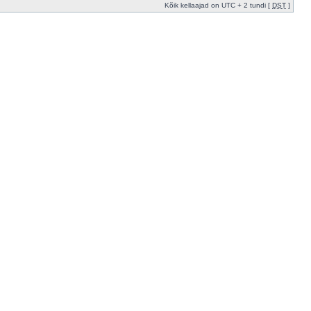
Kõik kellaajad on UTC + 2 tundi [
DST
]