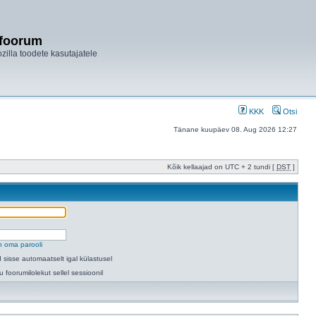
ifoorum
ozilla toodete kasutajatele
KKK
Otsi
Tänane kuupäev 08. Aug 2026 12:27
Kõik kellaajad on UTC + 2 tundi [
DST
]
n oma parooli
 sisse automaatselt igal külastusel
u foorumilolekut sellel sessioonil