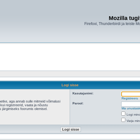
Mozilla tug
Firefoxi, Thunderbirdi ja teiste M
Logi sisse
Kasutajanimi:
Registreeru
hetke, aga annab sulle mitmeid võimalusi
Parool:
 kui registreerid, vaata ja nõustu
Ma unustasi
s järgimiseks foorumis olemisel.
Logi mind
Varja min