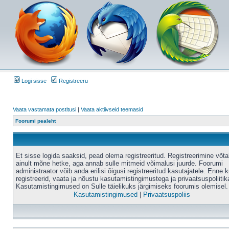
Logi sisse
Registreeru
Vaata vastamata postitusi
|
Vaata aktiivseid teemasid
Foorumi pealeht
Et sisse logida saaksid, pead olema registreeritud. Registreerimine võt
ainult mõne hetke, aga annab sulle mitmeid võimalusi juurde. Foorumi
administraator võib anda erilisi õigusi registreeritud kasutajatele. Enne k
registreerid, vaata ja nõustu kasutamistingimustega ja privaatsuspoliitik
Kasutamistingimused on Sulle täielikuks järgimiseks foorumis olemisel.
Kasutamistingimused
|
Privaatsuspoliis