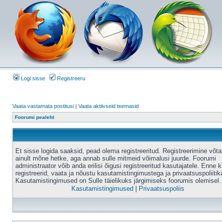
Logi sisse
Registreeru
Vaata vastamata postitusi
|
Vaata aktiivseid teemasid
Foorumi pealeht
Et sisse logida saaksid, pead olema registreeritud. Registreerimine võt
ainult mõne hetke, aga annab sulle mitmeid võimalusi juurde. Foorumi
administraator võib anda erilisi õigusi registreeritud kasutajatele. Enne k
registreerid, vaata ja nõustu kasutamistingimustega ja privaatsuspoliitik
Kasutamistingimused on Sulle täielikuks järgimiseks foorumis olemisel.
Kasutamistingimused
|
Privaatsuspoliis