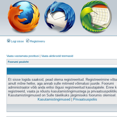
Logi sisse
Registreeru
Vaata vastamata postitusi
|
Vaata aktiivseid teemasid
Foorumi pealeht
Et sisse logida saaksid, pead olema registreeritud. Registreerimine võt
ainult mõne hetke, aga annab sulle mitmeid võimalusi juurde. Foorumi
administraator võib anda erilisi õigusi registreeritud kasutajatele. Enne k
registreerid, vaata ja nõustu kasutamistingimustega ja privaatsuspoliitik
Kasutamistingimused on Sulle täielikuks järgimiseks foorumis olemisel.
Kasutamistingimused
|
Privaatsuspoliis