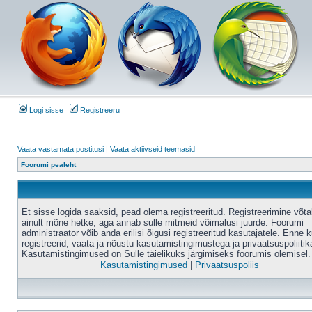
Logi sisse
Registreeru
Vaata vastamata postitusi
|
Vaata aktiivseid teemasid
Foorumi pealeht
Et sisse logida saaksid, pead olema registreeritud. Registreerimine võt
ainult mõne hetke, aga annab sulle mitmeid võimalusi juurde. Foorumi
administraator võib anda erilisi õigusi registreeritud kasutajatele. Enne k
registreerid, vaata ja nõustu kasutamistingimustega ja privaatsuspoliitik
Kasutamistingimused on Sulle täielikuks järgimiseks foorumis olemisel.
Kasutamistingimused
|
Privaatsuspoliis