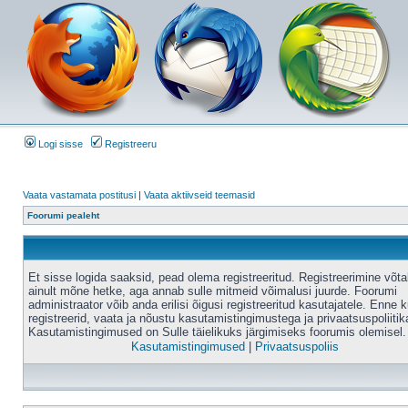
Logi sisse
Registreeru
Vaata vastamata postitusi
|
Vaata aktiivseid teemasid
Foorumi pealeht
Et sisse logida saaksid, pead olema registreeritud. Registreerimine võt
ainult mõne hetke, aga annab sulle mitmeid võimalusi juurde. Foorumi
administraator võib anda erilisi õigusi registreeritud kasutajatele. Enne k
registreerid, vaata ja nõustu kasutamistingimustega ja privaatsuspoliitik
Kasutamistingimused on Sulle täielikuks järgimiseks foorumis olemisel.
Kasutamistingimused
|
Privaatsuspoliis