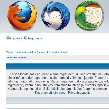
Logi sisse
Registreeru
Vaata vastamata postitusi
|
Vaata aktiivseid teemasid
Foorumi pealeht
Et sisse logida saaksid, pead olema registreeritud. Registreerimine võt
ainult mõne hetke, aga annab sulle mitmeid võimalusi juurde. Foorumi
administraator võib anda erilisi õigusi registreeritud kasutajatele. Enne k
registreerid, vaata ja nõustu kasutamistingimustega ja privaatsuspoliitik
Kasutamistingimused on Sulle täielikuks järgimiseks foorumis olemisel.
Kasutamistingimused
|
Privaatsuspoliis