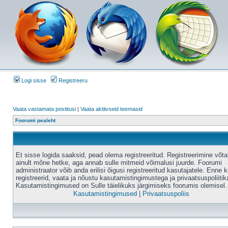
Logi sisse
Registreeru
Vaata vastamata postitusi
|
Vaata aktiivseid teemasid
Foorumi pealeht
Et sisse logida saaksid, pead olema registreeritud. Registreerimine võt
ainult mõne hetke, aga annab sulle mitmeid võimalusi juurde. Foorumi
administraator võib anda erilisi õigusi registreeritud kasutajatele. Enne k
registreerid, vaata ja nõustu kasutamistingimustega ja privaatsuspoliitik
Kasutamistingimused on Sulle täielikuks järgimiseks foorumis olemisel.
Kasutamistingimused
|
Privaatsuspoliis