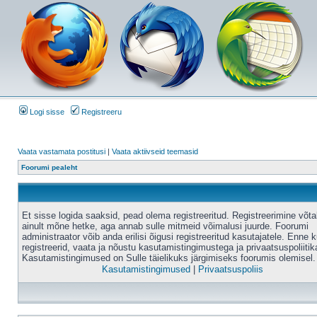
Logi sisse
Registreeru
Vaata vastamata postitusi
|
Vaata aktiivseid teemasid
Foorumi pealeht
Et sisse logida saaksid, pead olema registreeritud. Registreerimine võt
ainult mõne hetke, aga annab sulle mitmeid võimalusi juurde. Foorumi
administraator võib anda erilisi õigusi registreeritud kasutajatele. Enne k
registreerid, vaata ja nõustu kasutamistingimustega ja privaatsuspoliitik
Kasutamistingimused on Sulle täielikuks järgimiseks foorumis olemisel.
Kasutamistingimused
|
Privaatsuspoliis