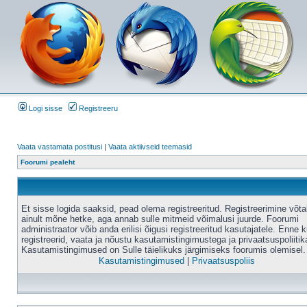
Logi sisse
Registreeru
Vaata vastamata postitusi
|
Vaata aktiivseid teemasid
Foorumi pealeht
Et sisse logida saaksid, pead olema registreeritud. Registreerimine võt
ainult mõne hetke, aga annab sulle mitmeid võimalusi juurde. Foorumi
administraator võib anda erilisi õigusi registreeritud kasutajatele. Enne k
registreerid, vaata ja nõustu kasutamistingimustega ja privaatsuspoliitik
Kasutamistingimused on Sulle täielikuks järgimiseks foorumis olemisel.
Kasutamistingimused
|
Privaatsuspoliis