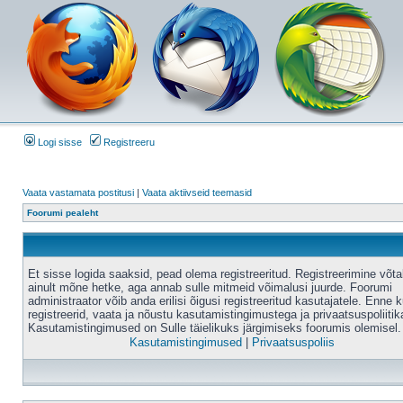
Logi sisse
Registreeru
Vaata vastamata postitusi
|
Vaata aktiivseid teemasid
Foorumi pealeht
Et sisse logida saaksid, pead olema registreeritud. Registreerimine võt
ainult mõne hetke, aga annab sulle mitmeid võimalusi juurde. Foorumi
administraator võib anda erilisi õigusi registreeritud kasutajatele. Enne k
registreerid, vaata ja nõustu kasutamistingimustega ja privaatsuspoliitik
Kasutamistingimused on Sulle täielikuks järgimiseks foorumis olemisel.
Kasutamistingimused
|
Privaatsuspoliis