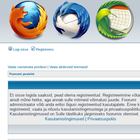
Logi sisse
Registreeru
Vaata vastamata postitusi
|
Vaata aktiivseid teemasid
Foorumi pealeht
Et sisse logida saaksid, pead olema registreeritud. Registreerimine võt
ainult mõne hetke, aga annab sulle mitmeid võimalusi juurde. Foorumi
administraator võib anda erilisi õigusi registreeritud kasutajatele. Enne k
registreerid, vaata ja nõustu kasutamistingimustega ja privaatsuspoliitik
Kasutamistingimused on Sulle täielikuks järgimiseks foorumis olemisel.
Kasutamistingimused
|
Privaatsuspoliis