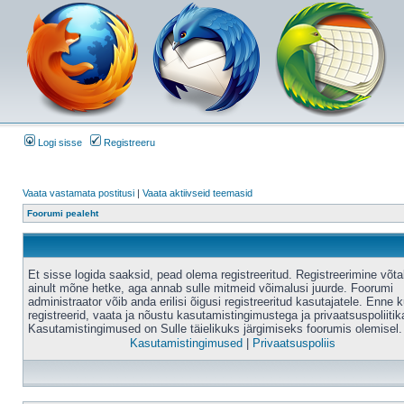
Logi sisse
Registreeru
Vaata vastamata postitusi
|
Vaata aktiivseid teemasid
Foorumi pealeht
Et sisse logida saaksid, pead olema registreeritud. Registreerimine võt
ainult mõne hetke, aga annab sulle mitmeid võimalusi juurde. Foorumi
administraator võib anda erilisi õigusi registreeritud kasutajatele. Enne k
registreerid, vaata ja nõustu kasutamistingimustega ja privaatsuspoliitik
Kasutamistingimused on Sulle täielikuks järgimiseks foorumis olemisel.
Kasutamistingimused
|
Privaatsuspoliis