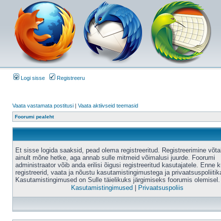
Logi sisse
Registreeru
Vaata vastamata postitusi
|
Vaata aktiivseid teemasid
Foorumi pealeht
Et sisse logida saaksid, pead olema registreeritud. Registreerimine võt
ainult mõne hetke, aga annab sulle mitmeid võimalusi juurde. Foorumi
administraator võib anda erilisi õigusi registreeritud kasutajatele. Enne k
registreerid, vaata ja nõustu kasutamistingimustega ja privaatsuspoliitik
Kasutamistingimused on Sulle täielikuks järgimiseks foorumis olemisel.
Kasutamistingimused
|
Privaatsuspoliis