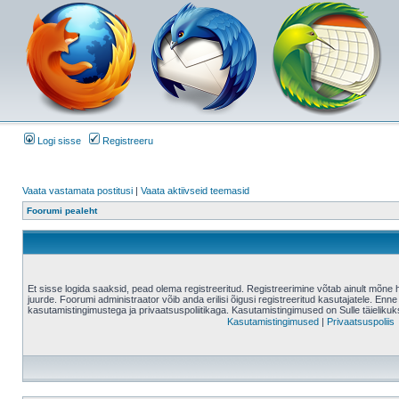
Logi sisse
Registreeru
Vaata vastamata postitusi
|
Vaata aktiivseid teemasid
Foorumi pealeht
Et sisse logida saaksid, pead olema registreeritud. Registreerimine võtab ainult mõne 
juurde. Foorumi administraator võib anda erilisi õigusi registreeritud kasutajatele. Enne
kasutamistingimustega ja privaatsuspoliitikaga. Kasutamistingimused on Sulle täielikuk
Kasutamistingimused
|
Privaatsuspoliis