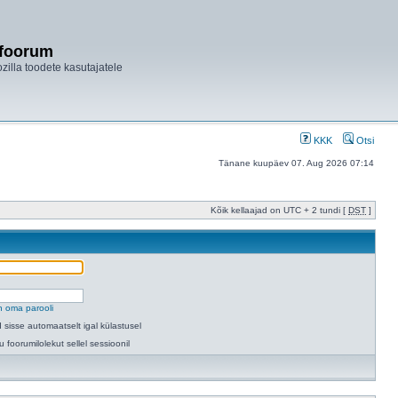
ifoorum
ozilla toodete kasutajatele
KKK
Otsi
Tänane kuupäev 07. Aug 2026 07:14
Kõik kellaajad on UTC + 2 tundi [
DST
]
n oma parooli
 sisse automaatselt igal külastusel
u foorumilolekut sellel sessioonil