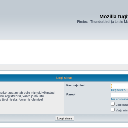
Mozilla tug
Firefoxi, Thunderbirdi ja teiste M
Logi sisse
Kasutajanimi:
Registreeru
hetke, aga annab sulle mitmeid võimalusi
Parool:
 kui registreerid, vaata ja nõustu
Ma unustasi
s järgimiseks foorumis olemisel.
Logi mind
Varja min