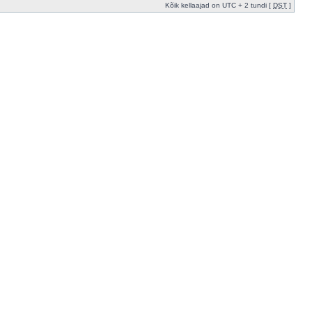
Kõik kellaajad on UTC + 2 tundi [
DST
]