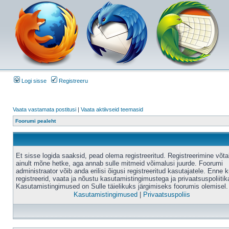
Logi sisse
Registreeru
Vaata vastamata postitusi
|
Vaata aktiivseid teemasid
Foorumi pealeht
Et sisse logida saaksid, pead olema registreeritud. Registreerimine võt
ainult mõne hetke, aga annab sulle mitmeid võimalusi juurde. Foorumi
administraator võib anda erilisi õigusi registreeritud kasutajatele. Enne k
registreerid, vaata ja nõustu kasutamistingimustega ja privaatsuspoliitik
Kasutamistingimused on Sulle täielikuks järgimiseks foorumis olemisel.
Kasutamistingimused
|
Privaatsuspoliis