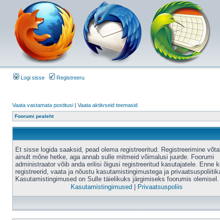
Logi sisse
Registreeru
Vaata vastamata postitusi
|
Vaata aktiivseid teemasid
Foorumi pealeht
Et sisse logida saaksid, pead olema registreeritud. Registreerimine võt
ainult mõne hetke, aga annab sulle mitmeid võimalusi juurde. Foorumi
administraator võib anda erilisi õigusi registreeritud kasutajatele. Enne k
registreerid, vaata ja nõustu kasutamistingimustega ja privaatsuspoliitik
Kasutamistingimused on Sulle täielikuks järgimiseks foorumis olemisel.
Kasutamistingimused
|
Privaatsuspoliis