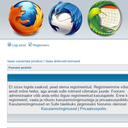
Logi sisse
Registreeru
Vaata vastamata postitusi
|
Vaata aktiivseid teemasid
Foorumi pealeht
Et sisse logida saaksid, pead olema registreeritud. Registreerimine võt
ainult mõne hetke, aga annab sulle mitmeid võimalusi juurde. Foorumi
administraator võib anda erilisi õigusi registreeritud kasutajatele. Enne k
registreerid, vaata ja nõustu kasutamistingimustega ja privaatsuspoliitik
Kasutamistingimused on Sulle täielikuks järgimiseks foorumis olemisel.
Kasutamistingimused
|
Privaatsuspoliis