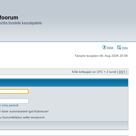
ifoorum
ozilla toodete kasutajatele
KKK
Otsi
Tänane kuupäev 06. Aug 2026 20:56
Kõik kellaajad on UTC + 2 tundi [
DST
]
n oma parooli
 sisse automaatselt igal külastusel
u foorumilolekut sellel sessioonil