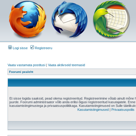
Logi sisse
Registreeru
Vaata vastamata postitusi
|
Vaata aktiivseid teemasid
Foorumi pealeht
Et sisse logida saaksid, pead olema registreeritud. Registreerimine võtab ainult mõne 
juurde. Foorumi administraator võib anda erilisi õigusi registreeritud kasutajatele. Enne
kasutamistingimustega ja privaatsuspoliitikaga. Kasutamistingimused on Sulle täielikuk
Kasutamistingimused
|
Privaatsuspoliis