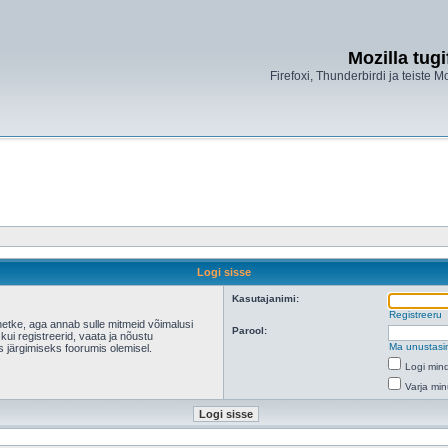
Mozilla tug
Firefoxi, Thunderbirdi ja teiste M
Logi sisse
Kasutajanimi:
Registreeru
hetke, aga annab sulle mitmeid võimalusi
Parool:
 kui registreerid, vaata ja nõustu
Ma unustasi
s järgimiseks foorumis olemisel.
Logi mind
Varja min