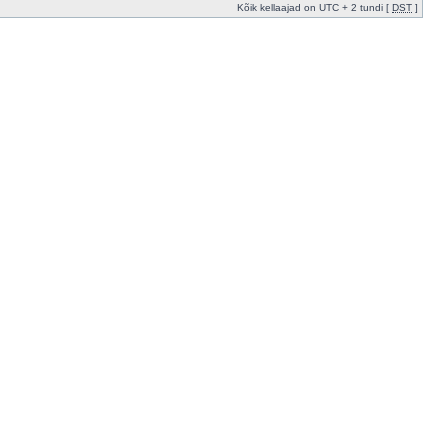
Kõik kellaajad on UTC + 2 tundi [
DST
]