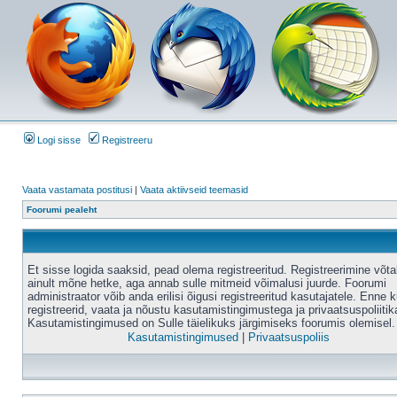
Logi sisse
Registreeru
Vaata vastamata postitusi
|
Vaata aktiivseid teemasid
Foorumi pealeht
Et sisse logida saaksid, pead olema registreeritud. Registreerimine võt
ainult mõne hetke, aga annab sulle mitmeid võimalusi juurde. Foorumi
administraator võib anda erilisi õigusi registreeritud kasutajatele. Enne k
registreerid, vaata ja nõustu kasutamistingimustega ja privaatsuspoliitik
Kasutamistingimused on Sulle täielikuks järgimiseks foorumis olemisel.
Kasutamistingimused
|
Privaatsuspoliis