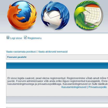
Logi sisse
Registreeru
Vaata vastamata postitusi
|
Vaata aktiivseid teemasid
Foorumi pealeht
Et sisse logida saaksid, pead olema registreeritud. Registreerimine võtab ainult mõne 
juurde. Foorumi administraator võib anda erilisi õigusi registreeritud kasutajatele. Enne
kasutamistingimustega ja privaatsuspoliitikaga. Kasutamistingimused on Sulle täielikuk
Kasutamistingimused
|
Privaatsuspoliis