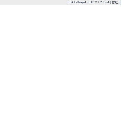
Kõik kellaajad on UTC + 2 tundi [
DST
]