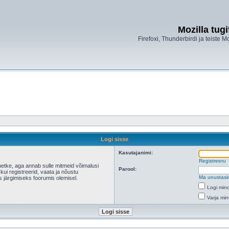
Mozilla tug
Firefoxi, Thunderbirdi ja teiste M
Logi sisse
Kasutajanimi:
Registreeru
hetke, aga annab sulle mitmeid võimalusi
Parool:
 kui registreerid, vaata ja nõustu
Ma unustasi
s järgimiseks foorumis olemisel.
Logi mind
Varja min