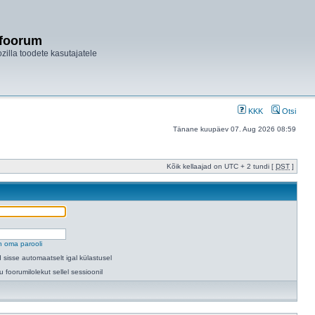
ifoorum
ozilla toodete kasutajatele
KKK
Otsi
Tänane kuupäev 07. Aug 2026 08:59
Kõik kellaajad on UTC + 2 tundi [
DST
]
n oma parooli
 sisse automaatselt igal külastusel
u foorumilolekut sellel sessioonil