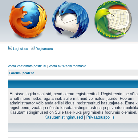
Logi sisse
Registreeru
Vaata vastamata postitusi
|
Vaata aktiivseid teemasid
Foorumi pealeht
Et sisse logida saaksid, pead olema registreeritud. Registreerimine võt
ainult mõne hetke, aga annab sulle mitmeid võimalusi juurde. Foorumi
administraator võib anda erilisi õigusi registreeritud kasutajatele. Enne k
registreerid, vaata ja nõustu kasutamistingimustega ja privaatsuspoliitik
Kasutamistingimused on Sulle täielikuks järgimiseks foorumis olemisel.
Kasutamistingimused
|
Privaatsuspoliis