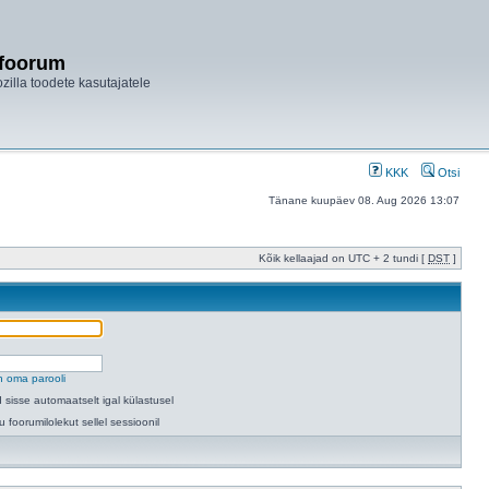
ifoorum
ozilla toodete kasutajatele
KKK
Otsi
Tänane kuupäev 08. Aug 2026 13:07
Kõik kellaajad on UTC + 2 tundi [
DST
]
n oma parooli
 sisse automaatselt igal külastusel
u foorumilolekut sellel sessioonil