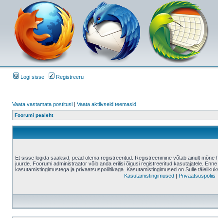
Logi sisse
Registreeru
Vaata vastamata postitusi
|
Vaata aktiivseid teemasid
Foorumi pealeht
Et sisse logida saaksid, pead olema registreeritud. Registreerimine võtab ainult mõne 
juurde. Foorumi administraator võib anda erilisi õigusi registreeritud kasutajatele. Enne
kasutamistingimustega ja privaatsuspoliitikaga. Kasutamistingimused on Sulle täielikuk
Kasutamistingimused
|
Privaatsuspoliis