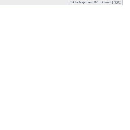
Kõik kellaajad on UTC + 2 tundi [
DST
]