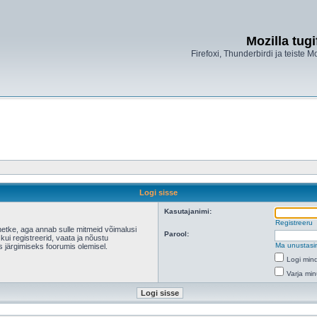
Mozilla tug
Firefoxi, Thunderbirdi ja teiste M
Logi sisse
Kasutajanimi:
Registreeru
hetke, aga annab sulle mitmeid võimalusi
Parool:
 kui registreerid, vaata ja nõustu
Ma unustasi
s järgimiseks foorumis olemisel.
Logi mind
Varja min