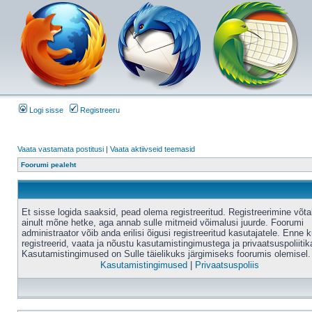
Logi sisse
Registreeru
Vaata vastamata postitusi
|
Vaata aktiivseid teemasid
Foorumi pealeht
Et sisse logida saaksid, pead olema registreeritud. Registreerimine võt
ainult mõne hetke, aga annab sulle mitmeid võimalusi juurde. Foorumi
administraator võib anda erilisi õigusi registreeritud kasutajatele. Enne k
registreerid, vaata ja nõustu kasutamistingimustega ja privaatsuspoliitik
Kasutamistingimused on Sulle täielikuks järgimiseks foorumis olemisel.
Kasutamistingimused
|
Privaatsuspoliis