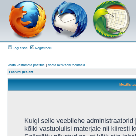
Logi sisse
Registreeru
Vaata vastamata postitusi
|
Vaata aktiivseid teemasid
Foorumi pealeht
Mozilla tu
Kuigi selle veebilehe administraatori
kõiki vastuolulisi materjale nii kiiresti