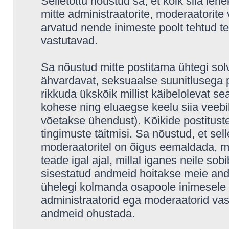
Selletõttu nõustud sa, et kõik siia leh
mitte administraatorite, moderaatorite 
arvatud nende inimeste poolt tehtud tea
vastutavad.
Sa nõustud mitte postitama ühtegi solv
ähvardavat, seksuaalse suunitlusega p
rikkuda ükskõik millist käibelolevat s
kohese ning eluaegse keelu siia veeb
võetakse ühendust). Kõikide postitus
tingimuste täitmisi. Sa nõustud, et sell
moderaatoritel on õigus eemaldada, mu
teade igal ajal, millal iganes neile sob
sisestatud andmeid hoitakse meie and
ühelegi kolmanda osapoole inimesele i
administraatorid ega moderaatorid vas
andmeid ohustada.