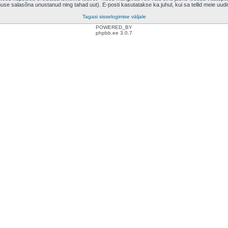
eguse salasõna unustanud ning tahad uut). E-posti kasutatakse ka juhul, kui sa tellid meie uud
Tagasi sisselogimise väljale
POWERED_BY
phpbb.ee 3.0.7