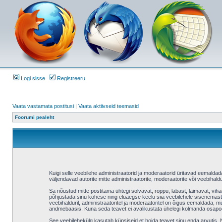
Logi sisse
Registreeru
Vaata vastamata postitusi
|
Vaata aktiivseid teemasid
Foorumi pealeht
Kuigi selle veebilehe administraatorid ja moderaatorid üritavad eemaldada v
väljendavad autorite mitte administraatorite, moderaatorite või veebihaldu
Sa nõustud mitte postitama ühtegi solvavat, roppu, labast, laimavat, vih
põhjustada sinu kohese ning eluaegse keelu siia veebilehele sisenemast 
veebihalduril, administraatoritel ja moderaatoritel on õigus eemaldada, mu
andmebaasis. Kuna seda teavet ei avalikustata ühelegi kolmanda osapool
See veebilehekülg kasutab küpsiseid et hoida teavet sinu enda arvutis. Ne