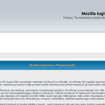
Mozilla tug
Firefoxi, Thunderbirdi ja teiste M
Mozilla tugifoorum - Privaatsuspoliis
õi muuta kõiki vastuolulisi materjale nii kiiresti kui võimalik, on võimatu üle vaadata igat tead
ri vaateid ja arvamusi (välja arvatud nende inimeste poolt tehtud teated) ja siit tulenevalt ei
aõhutavat, ähvardavat, seksuaalse suunitlusega postitust või mõnda muud materjali, mis võib r
(ja sinu teenusepakkujaga võetakse ühendust). Kõikide postituste IP aadressid salvestatakse
uta, liigutada või sulgeda ükskõik milline teade igal ajal, millal iganes neile sobib. Kasutajan
e inimesele ilma sinu nõusolekuta, ei kanna veebihaldur, administraatorid ega moderaatorid
ed küpsised ei sisalda isiklikku teavet - need mängivad rolli vaid sinu jaoks loodud vaatepild