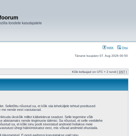
ifoorum
ozilla toodete kasutajatele
KKK
Otsi
Tänane kuupäev 07. Aug 2026 00:50
Kõik kellaajad on UTC + 2 tundi [
DST
]
et. Selletõttu nõustud sa, et kõik siia leheküljele tehtud postitused
 ole me nende eest vastutavad.
ikkuda ükskõik millist käibelolevat seadust. Selle tegemine võib
 abistamaks nende tingimuste täitmisi. Sa nõustud, et selle veebilehe
a nõustud sa, et kõiki sinu poolt sisestatud andmeid hoitakse meie
 vastutust ühegi häkkimiskatse eest, mis võivad andmeid ohustada.
i täiustamisel. E-posti aadressi kasutatakse vaid sinu