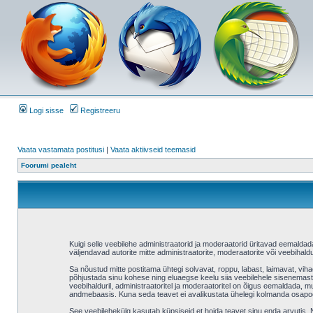
Logi sisse
Registreeru
Vaata vastamata postitusi
|
Vaata aktiivseid teemasid
Foorumi pealeht
Kuigi selle veebilehe administraatorid ja moderaatorid üritavad eemaldada v
väljendavad autorite mitte administraatorite, moderaatorite või veebihaldu
Sa nõustud mitte postitama ühtegi solvavat, roppu, labast, laimavat, vih
põhjustada sinu kohese ning eluaegse keelu siia veebilehele sisenemast 
veebihalduril, administraatoritel ja moderaatoritel on õigus eemaldada, mu
andmebaasis. Kuna seda teavet ei avalikustata ühelegi kolmanda osapool
See veebilehekülg kasutab küpsiseid et hoida teavet sinu enda arvutis. Ne