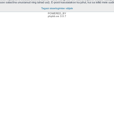
eguse salasõna unustanud ning tahad uut). E-posti kasutatakse ka juhul, kui sa tellid meie uud
Tagasi sisselogimise väljale
POWERED_BY
phpbb.ee 3.0.7