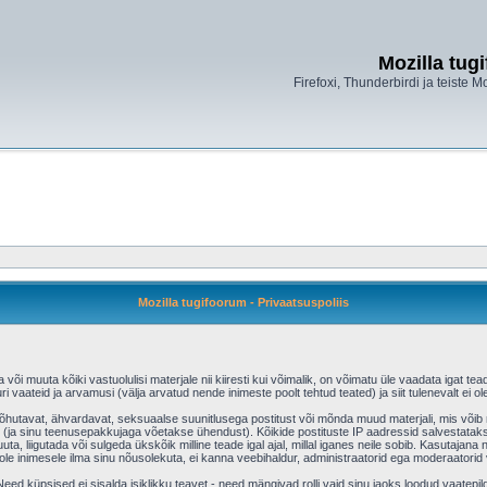
Mozilla tug
Firefoxi, Thunderbirdi ja teiste M
Mozilla tugifoorum - Privaatsuspoliis
õi muuta kõiki vastuolulisi materjale nii kiiresti kui võimalik, on võimatu üle vaadata igat tead
ri vaateid ja arvamusi (välja arvatud nende inimeste poolt tehtud teated) ja siit tulenevalt ei
aõhutavat, ähvardavat, seksuaalse suunitlusega postitust või mõnda muud materjali, mis võib r
(ja sinu teenusepakkujaga võetakse ühendust). Kõikide postituste IP aadressid salvestatakse
uta, liigutada või sulgeda ükskõik milline teade igal ajal, millal iganes neile sobib. Kasutajan
e inimesele ilma sinu nõusolekuta, ei kanna veebihaldur, administraatorid ega moderaatorid
ed küpsised ei sisalda isiklikku teavet - need mängivad rolli vaid sinu jaoks loodud vaatepild