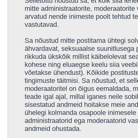
Selletõttu nõustud sa, et kõik siia leh
mitte administraatorite, moderaatorite 
arvatud nende inimeste poolt tehtud tea
vastutavad.
Sa nõustud mitte postitama ühtegi solv
ähvardavat, seksuaalse suunitlusega p
rikkuda ükskõik millist käibelolevat s
kohese ning eluaegse keelu siia veeb
võetakse ühendust). Kõikide postitus
tingimuste täitmisi. Sa nõustud, et sell
moderaatoritel on õigus eemaldada, mu
teade igal ajal, millal iganes neile sob
sisestatud andmeid hoitakse meie and
ühelegi kolmanda osapoole inimesele i
administraatorid ega moderaatorid vas
andmeid ohustada.