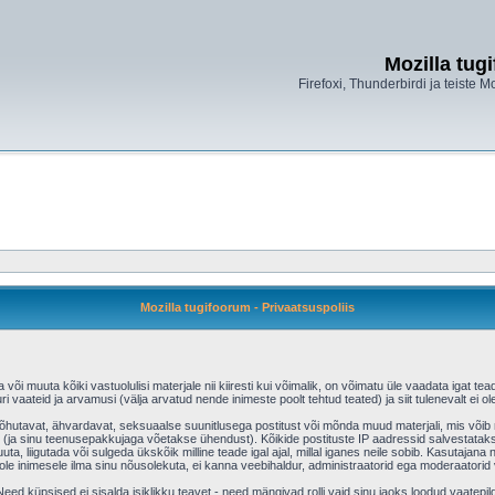
Mozilla tug
Firefoxi, Thunderbirdi ja teiste M
Mozilla tugifoorum - Privaatsuspoliis
õi muuta kõiki vastuolulisi materjale nii kiiresti kui võimalik, on võimatu üle vaadata igat tead
ri vaateid ja arvamusi (välja arvatud nende inimeste poolt tehtud teated) ja siit tulenevalt ei
aõhutavat, ähvardavat, seksuaalse suunitlusega postitust või mõnda muud materjali, mis võib r
(ja sinu teenusepakkujaga võetakse ühendust). Kõikide postituste IP aadressid salvestatakse
uta, liigutada või sulgeda ükskõik milline teade igal ajal, millal iganes neile sobib. Kasutajan
e inimesele ilma sinu nõusolekuta, ei kanna veebihaldur, administraatorid ega moderaatorid
ed küpsised ei sisalda isiklikku teavet - need mängivad rolli vaid sinu jaoks loodud vaatepild