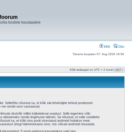
ifoorum
ozilla toodete kasutajatele
KKK
Otsi
Tänane kuupäev 07. Aug 2026 19:56
Kõik kellaajad on UTC + 2 tundi [
DST
]
et. Selletõttu nõustud sa, et kõik siia leheküljele tehtud postitused
 ole me nende eest vastutavad.
ikkuda ükskõik millist käibelolevat seadust. Selle tegemine võib
 abistamaks nende tingimuste täitmisi. Sa nõustud, et selle veebilehe
a nõustud sa, et kõiki sinu poolt sisestatud andmeid hoitakse meie
 vastutust ühegi häkkimiskatse eest, mis võivad andmeid ohustada.
i täiustamisel. E-posti aadressi kasutatakse vaid sinu