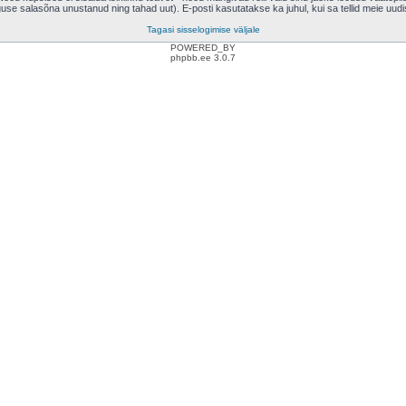
eguse salasõna unustanud ning tahad uut). E-posti kasutatakse ka juhul, kui sa tellid meie uud
Tagasi sisselogimise väljale
POWERED_BY
phpbb.ee 3.0.7