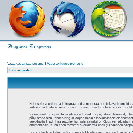
Logi sisse
Registreeru
Vaata vastamata postitusi
|
Vaata aktiivseid teemasid
Foorumi pealeht
Kuigi selle veebilehe administraatorid ja moderaatorid üritavad eemaldada v
väljendavad autorite mitte administraatorite, moderaatorite või veebihaldu
Sa nõustud mitte postitama ühtegi solvavat, roppu, labast, laimavat, vih
põhjustada sinu kohese ning eluaegse keelu siia veebilehele sisenemast 
veebihalduril, administraatoritel ja moderaatoritel on õigus eemaldada, mu
andmebaasis. Kuna seda teavet ei avalikustata ühelegi kolmanda osapool
See veebilehekülg kasutab küpsiseid et hoida teavet sinu enda arvutis. Ne