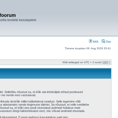
ifoorum
ozilla toodete kasutajatele
KKK
Otsi
Tänane kuupäev 06. Aug 2026 20:41
Kõik kellaajad on UTC + 2 tundi [
DST
]
et. Selletõttu nõustud sa, et kõik siia leheküljele tehtud postitused
 ole me nende eest vastutavad.
ikkuda ükskõik millist käibelolevat seadust. Selle tegemine võib
 abistamaks nende tingimuste täitmisi. Sa nõustud, et selle veebilehe
a nõustud sa, et kõiki sinu poolt sisestatud andmeid hoitakse meie
 vastutust ühegi häkkimiskatse eest, mis võivad andmeid ohustada.
i täiustamisel. E-posti aadressi kasutatakse vaid sinu