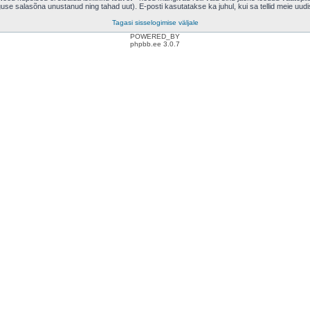
eguse salasõna unustanud ning tahad uut). E-posti kasutatakse ka juhul, kui sa tellid meie uud
Tagasi sisselogimise väljale
POWERED_BY
phpbb.ee 3.0.7