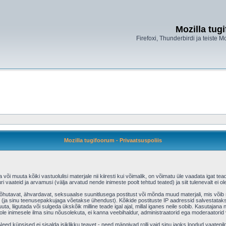
Mozilla tug
Firefoxi, Thunderbirdi ja teiste M
Mozilla tugifoorum - Privaatsuspoliis
õi muuta kõiki vastuolulisi materjale nii kiiresti kui võimalik, on võimatu üle vaadata igat tead
ri vaateid ja arvamusi (välja arvatud nende inimeste poolt tehtud teated) ja siit tulenevalt ei
aõhutavat, ähvardavat, seksuaalse suunitlusega postitust või mõnda muud materjali, mis võib r
(ja sinu teenusepakkujaga võetakse ühendust). Kõikide postituste IP aadressid salvestatakse
uta, liigutada või sulgeda ükskõik milline teade igal ajal, millal iganes neile sobib. Kasutajan
e inimesele ilma sinu nõusolekuta, ei kanna veebihaldur, administraatorid ega moderaatorid
ed küpsised ei sisalda isiklikku teavet - need mängivad rolli vaid sinu jaoks loodud vaatepild