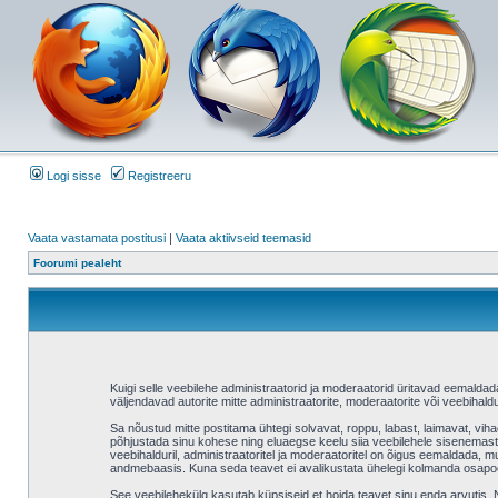
Logi sisse
Registreeru
Vaata vastamata postitusi
|
Vaata aktiivseid teemasid
Foorumi pealeht
Kuigi selle veebilehe administraatorid ja moderaatorid üritavad eemaldada v
väljendavad autorite mitte administraatorite, moderaatorite või veebihaldu
Sa nõustud mitte postitama ühtegi solvavat, roppu, labast, laimavat, vih
põhjustada sinu kohese ning eluaegse keelu siia veebilehele sisenemast 
veebihalduril, administraatoritel ja moderaatoritel on õigus eemaldada, mu
andmebaasis. Kuna seda teavet ei avalikustata ühelegi kolmanda osapool
See veebilehekülg kasutab küpsiseid et hoida teavet sinu enda arvutis. Ne