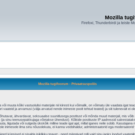
Mozilla tug
Firefoxi, Thunderbirdi ja teiste M
Mozilla tugifoorum - Privaatsuspoliis
õi muuta kõiki vastuolulisi materjale nii kiiresti kui võimalik, on võimatu üle vaadata igat tead
ri vaateid ja arvamusi (välja arvatud nende inimeste poolt tehtud teated) ja siit tulenevalt ei
aõhutavat, ähvardavat, seksuaalse suunitlusega postitust või mõnda muud materjali, mis võib r
(ja sinu teenusepakkujaga võetakse ühendust). Kõikide postituste IP aadressid salvestatakse
uta, liigutada või sulgeda ükskõik milline teade igal ajal, millal iganes neile sobib. Kasutajan
e inimesele ilma sinu nõusolekuta, ei kanna veebihaldur, administraatorid ega moderaatorid
ed küpsised ei sisalda isiklikku teavet - need mängivad rolli vaid sinu jaoks loodud vaatepild