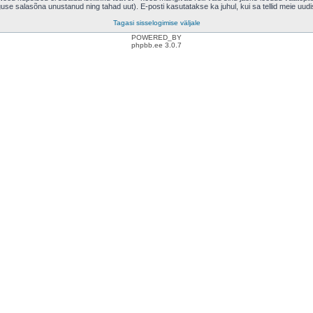
eguse salasõna unustanud ning tahad uut). E-posti kasutatakse ka juhul, kui sa tellid meie uud
Tagasi sisselogimise väljale
POWERED_BY
phpbb.ee 3.0.7