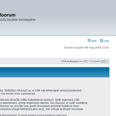
ifoorum
ozilla toodete kasutajatele
KKK
Otsi
Tänane kuupäev 09. Aug 2026 12:02
Kõik kellaajad on UTC + 2 tundi [
DST
]
et. Selletõttu nõustud sa, et kõik siia leheküljele tehtud postitused
 ole me nende eest vastutavad.
ikkuda ükskõik millist käibelolevat seadust. Selle tegemine võib
 abistamaks nende tingimuste täitmisi. Sa nõustud, et selle veebilehe
a nõustud sa, et kõiki sinu poolt sisestatud andmeid hoitakse meie
 vastutust ühegi häkkimiskatse eest, mis võivad andmeid ohustada.
i täiustamisel. E-posti aadressi kasutatakse vaid sinu