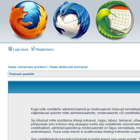
Logi sisse
Registreeru
Vaata vastamata postitusi
|
Vaata aktiivseid teemasid
Foorumi pealeht
Kuigi selle veebilehe administraatorid ja moderaatorid üritavad eemaldada v
väljendavad autorite mitte administraatorite, moderaatorite või veebihaldu
Sa nõustud mitte postitama ühtegi solvavat, roppu, labast, laimavat, vih
põhjustada sinu kohese ning eluaegse keelu siia veebilehele sisenemast 
veebihalduril, administraatoritel ja moderaatoritel on õigus eemaldada, mu
andmebaasis. Kuna seda teavet ei avalikustata ühelegi kolmanda osapool
See veebilehekülg kasutab küpsiseid et hoida teavet sinu enda arvutis. Ne