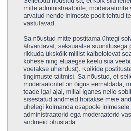
Selletõttu nõustud sa, et kõik siia leh
mitte administraatorite, moderaatorite 
arvatud nende inimeste poolt tehtud tea
vastutavad.
Sa nõustud mitte postitama ühtegi solv
ähvardavat, seksuaalse suunitlusega p
rikkuda ükskõik millist käibelolevat s
kohese ning eluaegse keelu siia veeb
võetakse ühendust). Kõikide postitus
tingimuste täitmisi. Sa nõustud, et sell
moderaatoritel on õigus eemaldada, mu
teade igal ajal, millal iganes neile sob
sisestatud andmeid hoitakse meie and
ühelegi kolmanda osapoole inimesele i
administraatorid ega moderaatorid vas
andmeid ohustada.