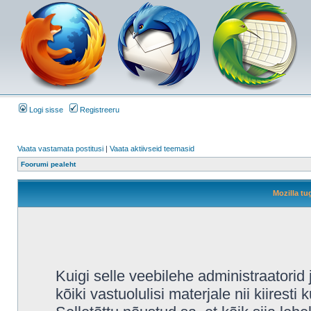
Logi sisse
Registreeru
Vaata vastamata postitusi
|
Vaata aktiivseid teemasid
Foorumi pealeht
Mozilla tu
Kuigi selle veebilehe administraatori
kõiki vastuolulisi materjale nii kiiresti