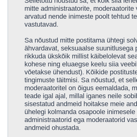
Selletõttu nõustud sa, et kõik siia leh
mitte administraatorite, moderaatorite 
arvatud nende inimeste poolt tehtud tea
vastutavad.
Sa nõustud mitte postitama ühtegi solv
ähvardavat, seksuaalse suunitlusega p
rikkuda ükskõik millist käibelolevat s
kohese ning eluaegse keelu siia veeb
võetakse ühendust). Kõikide postitus
tingimuste täitmisi. Sa nõustud, et sell
moderaatoritel on õigus eemaldada, mu
teade igal ajal, millal iganes neile sob
sisestatud andmeid hoitakse meie and
ühelegi kolmanda osapoole inimesele i
administraatorid ega moderaatorid vas
andmeid ohustada.