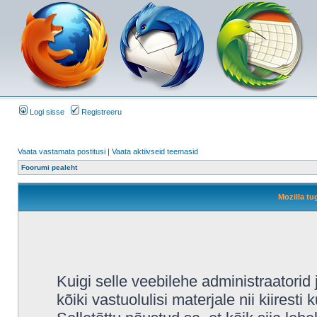
Logi sisse
Registreeru
Vaata vastamata postitusi
|
Vaata aktiivseid teemasid
Foorumi pealeht
Mozilla tu
Kuigi selle veebilehe administraatori
kõiki vastuolulisi materjale nii kiiresti