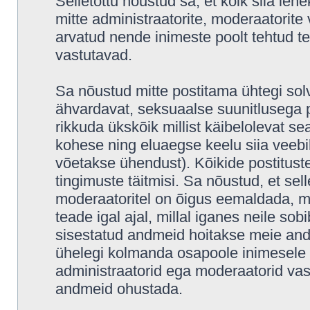
Selletõttu nõustud sa, et kõik siia leh
mitte administraatorite, moderaatorite 
arvatud nende inimeste poolt tehtud tea
vastutavad.
Sa nõustud mitte postitama ühtegi solv
ähvardavat, seksuaalse suunitlusega p
rikkuda ükskõik millist käibelolevat s
kohese ning eluaegse keelu siia veeb
võetakse ühendust). Kõikide postitus
tingimuste täitmisi. Sa nõustud, et sell
moderaatoritel on õigus eemaldada, mu
teade igal ajal, millal iganes neile sob
sisestatud andmeid hoitakse meie and
ühelegi kolmanda osapoole inimesele i
administraatorid ega moderaatorid vas
andmeid ohustada.