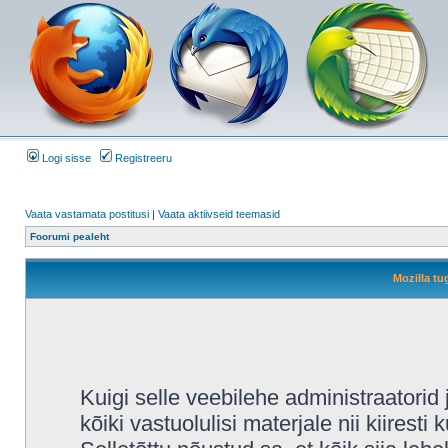
Logi sisse
Registreeru
Vaata vastamata postitusi
|
Vaata aktiivseid teemasid
Foorumi pealeht
Mozilla tu
Kuigi selle veebilehe administraatori
kõiki vastuolulisi materjale nii kiiresti