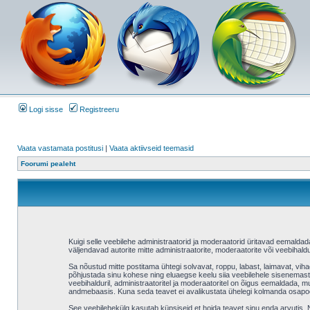
Logi sisse
Registreeru
Vaata vastamata postitusi
|
Vaata aktiivseid teemasid
Foorumi pealeht
Kuigi selle veebilehe administraatorid ja moderaatorid üritavad eemaldada v
väljendavad autorite mitte administraatorite, moderaatorite või veebihaldu
Sa nõustud mitte postitama ühtegi solvavat, roppu, labast, laimavat, vih
põhjustada sinu kohese ning eluaegse keelu siia veebilehele sisenemast 
veebihalduril, administraatoritel ja moderaatoritel on õigus eemaldada, mu
andmebaasis. Kuna seda teavet ei avalikustata ühelegi kolmanda osapool
See veebilehekülg kasutab küpsiseid et hoida teavet sinu enda arvutis. Ne