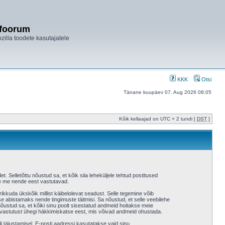
ifoorum
ozilla toodete kasutajatele
KKK
Otsi
Tänane kuupäev 07. Aug 2026 08:05
Kõik kellaajad on UTC + 2 tundi [
DST
]
et. Selletõttu nõustud sa, et kõik siia leheküljele tehtud postitused
 ole me nende eest vastutavad.
ikkuda ükskõik millist käibelolevat seadust. Selle tegemine võib
 abistamaks nende tingimuste täitmisi. Sa nõustud, et selle veebilehe
a nõustud sa, et kõiki sinu poolt sisestatud andmeid hoitakse meie
 vastutust ühegi häkkimiskatse eest, mis võivad andmeid ohustada.
i täiustamisel. E-posti aadressi kasutatakse vaid sinu