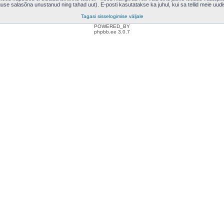
eguse salasõna unustanud ning tahad uut). E-posti kasutatakse ka juhul, kui sa tellid meie uud
Tagasi sisselogimise väljale
POWERED_BY
phpbb.ee 3.0.7