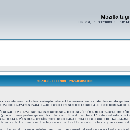
Mozilla tug
Firefoxi, Thunderbirdi ja teiste M
Mozilla tugifoorum - Privaatsuspoliis
õi muuta kõiki vastuolulisi materjale nii kiiresti kui võimalik, on võimatu üle vaadata igat tead
ri vaateid ja arvamusi (välja arvatud nende inimeste poolt tehtud teated) ja siit tulenevalt ei
aõhutavat, ähvardavat, seksuaalse suunitlusega postitust või mõnda muud materjali, mis võib r
(ja sinu teenusepakkujaga võetakse ühendust). Kõikide postituste IP aadressid salvestatakse
uta, liigutada või sulgeda ükskõik milline teade igal ajal, millal iganes neile sobib. Kasutajan
e inimesele ilma sinu nõusolekuta, ei kanna veebihaldur, administraatorid ega moderaatorid
ed küpsised ei sisalda isiklikku teavet - need mängivad rolli vaid sinu jaoks loodud vaatepild