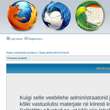
Logi sisse
Registreeru
Vaata vastamata postitusi
|
Vaata aktiivseid teemasid
Foorumi pealeht
Mozilla tu
Kuigi selle veebilehe administraatori
kõiki vastuolulisi materjale nii kiiresti