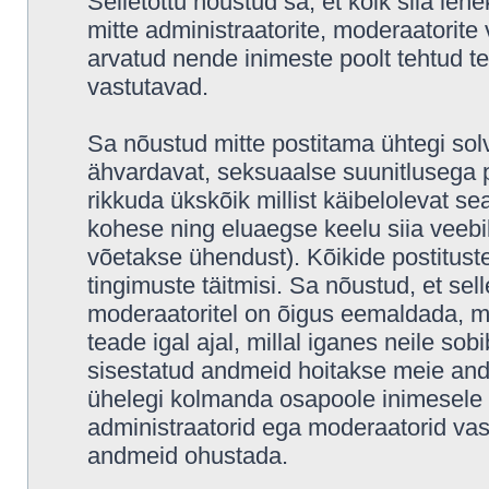
Selletõttu nõustud sa, et kõik siia leh
mitte administraatorite, moderaatorite 
arvatud nende inimeste poolt tehtud tea
vastutavad.
Sa nõustud mitte postitama ühtegi solv
ähvardavat, seksuaalse suunitlusega p
rikkuda ükskõik millist käibelolevat s
kohese ning eluaegse keelu siia veeb
võetakse ühendust). Kõikide postitus
tingimuste täitmisi. Sa nõustud, et sell
moderaatoritel on õigus eemaldada, mu
teade igal ajal, millal iganes neile sob
sisestatud andmeid hoitakse meie and
ühelegi kolmanda osapoole inimesele i
administraatorid ega moderaatorid vas
andmeid ohustada.