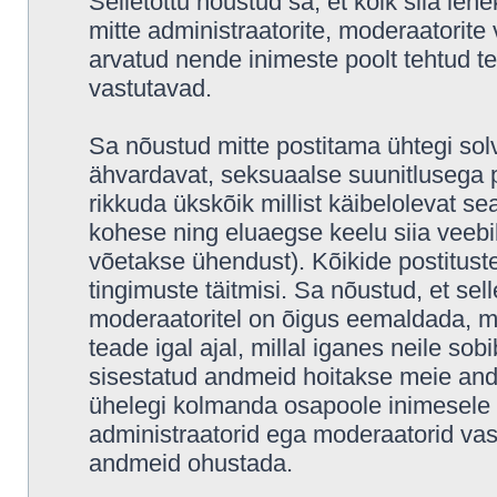
Selletõttu nõustud sa, et kõik siia leh
mitte administraatorite, moderaatorite 
arvatud nende inimeste poolt tehtud tea
vastutavad.
Sa nõustud mitte postitama ühtegi solv
ähvardavat, seksuaalse suunitlusega p
rikkuda ükskõik millist käibelolevat s
kohese ning eluaegse keelu siia veeb
võetakse ühendust). Kõikide postitus
tingimuste täitmisi. Sa nõustud, et sell
moderaatoritel on õigus eemaldada, mu
teade igal ajal, millal iganes neile sob
sisestatud andmeid hoitakse meie and
ühelegi kolmanda osapoole inimesele i
administraatorid ega moderaatorid vas
andmeid ohustada.