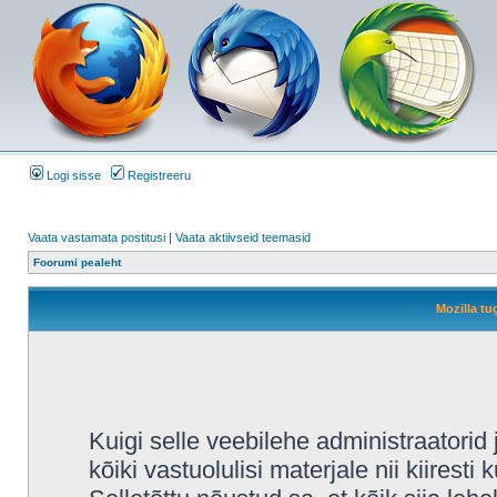
Logi sisse
Registreeru
Vaata vastamata postitusi
|
Vaata aktiivseid teemasid
Foorumi pealeht
Mozilla tu
Kuigi selle veebilehe administraatori
kõiki vastuolulisi materjale nii kiiresti