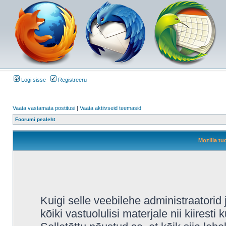
Logi sisse
Registreeru
Vaata vastamata postitusi
|
Vaata aktiivseid teemasid
Foorumi pealeht
Mozilla tu
Kuigi selle veebilehe administraatori
kõiki vastuolulisi materjale nii kiiresti