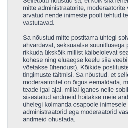
Selletõttu nõustud sa, et kõik siia leh
mitte administraatorite, moderaatorite 
arvatud nende inimeste poolt tehtud tea
vastutavad.
Sa nõustud mitte postitama ühtegi solv
ähvardavat, seksuaalse suunitlusega p
rikkuda ükskõik millist käibelolevat s
kohese ning eluaegse keelu siia veeb
võetakse ühendust). Kõikide postitus
tingimuste täitmisi. Sa nõustud, et sell
moderaatoritel on õigus eemaldada, mu
teade igal ajal, millal iganes neile sob
sisestatud andmeid hoitakse meie and
ühelegi kolmanda osapoole inimesele i
administraatorid ega moderaatorid vas
andmeid ohustada.