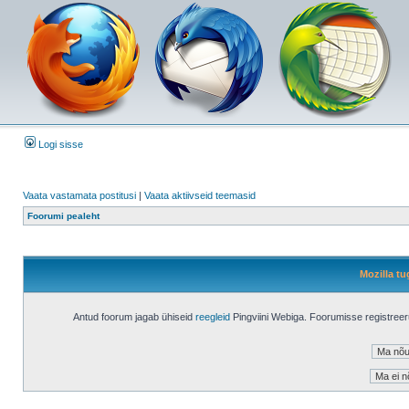
Logi sisse
Vaata vastamata postitusi
|
Vaata aktiivseid teemasid
Foorumi pealeht
Mozilla tu
Antud foorum jagab ühiseid
reegleid
Pingviini Webiga. Foorumisse registree