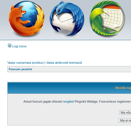
Logi sisse
Vaata vastamata postitusi
|
Vaata aktiivseid teemasid
Foorumi pealeht
Mozilla tu
Antud foorum jagab ühiseid
reegleid
Pingviini Webiga. Foorumisse registree