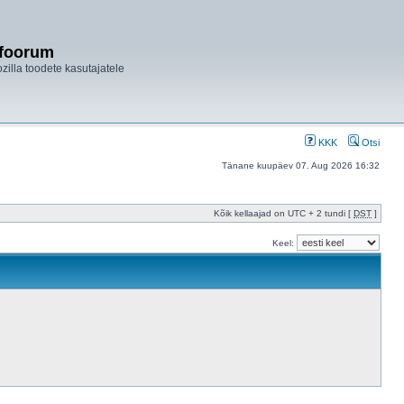
ifoorum
ozilla toodete kasutajatele
KKK
Otsi
Tänane kuupäev 07. Aug 2026 16:32
Kõik kellaajad on UTC + 2 tundi [
DST
]
Keel: