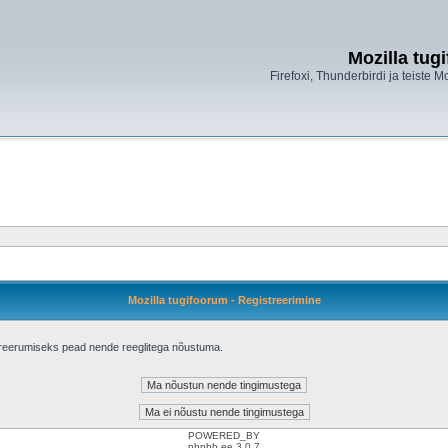
Mozilla tug
Firefoxi, Thunderbirdi ja teiste M
Mozilla tugifoorum - Registreerimine
treerumiseks pead nende reeglitega nõustuma.
POWERED_BY
phpbb.ee 3.0.7