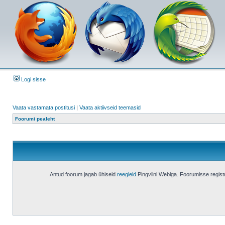
Logi sisse
Vaata vastamata postitusi
|
Vaata aktiivseid teemasid
Foorumi pealeht
Antud foorum jagab ühiseid
reegleid
Pingviini Webiga. Foorumisse regis