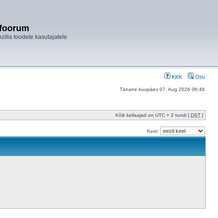
ifoorum
ozilla toodete kasutajatele
KKK
Otsi
Tänane kuupäev 07. Aug 2026 06:46
Kõik kellaajad on UTC + 2 tundi [
DST
]
Keel: