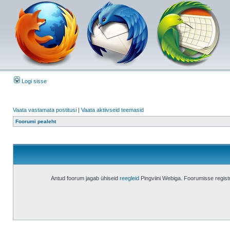
Logi sisse
Vaata vastamata postitusi
|
Vaata aktiivseid teemasid
Foorumi pealeht
Antud foorum jagab ühiseid
reegleid
Pingviini Webiga. Foorumisse regis