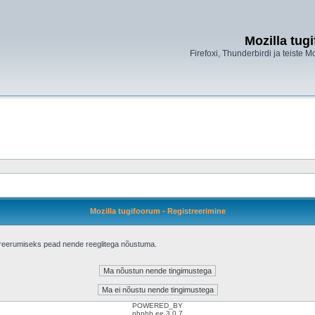
Mozilla tug
Firefoxi, Thunderbirdi ja teiste M
Mozilla tugifoorum - Registreerimine
treerumiseks pead nende reeglitega nõustuma.
POWERED_BY
phpbb.ee 3.0.7