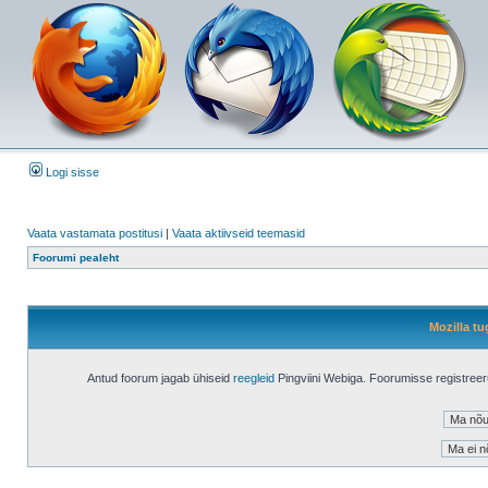
Logi sisse
Vaata vastamata postitusi
|
Vaata aktiivseid teemasid
Foorumi pealeht
Mozilla tu
Antud foorum jagab ühiseid
reegleid
Pingviini Webiga. Foorumisse registree