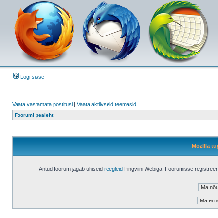
Logi sisse
Vaata vastamata postitusi
|
Vaata aktiivseid teemasid
Foorumi pealeht
Mozilla tu
Antud foorum jagab ühiseid
reegleid
Pingviini Webiga. Foorumisse registree