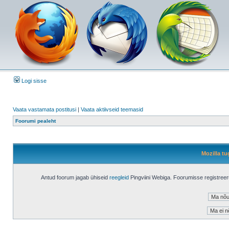
Logi sisse
Vaata vastamata postitusi
|
Vaata aktiivseid teemasid
Foorumi pealeht
Mozilla tu
Antud foorum jagab ühiseid
reegleid
Pingviini Webiga. Foorumisse registree